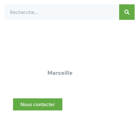
Contactez-nous dès aujourd'hui pour un
devis ou une demande de
renseignement pour tous travaux
électrique à
Marseille
Nous vous répondrons dans les meilleurs délais.
Nous contacter