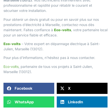
Marseille (13012)
. Nos techniciens interviennent avec
professionnalisme et rapidité pour rétablir le courant et
sécuriser votre installation.
Pour obtenir un
devis gratuit
ou pour en savoir plus sur nos
prestations d’électricité à Marseille
, contactez-nous dès
maintenant. Faites confiance à
Eco-volts
, votre partenaire local
pour un service fiable et efficace.
Eco-volts
– Votre expert en dépannage électrique à Saint-
Julien, Marseille (13012).
Pour plus d’informations, n’hésitez pas à
nous contacter
.
Eco-volts
, partenaire de tous vos projets à Saint-Julien,
Marseille (13012).
Facebook
X
WhatsApp
LinkedIn