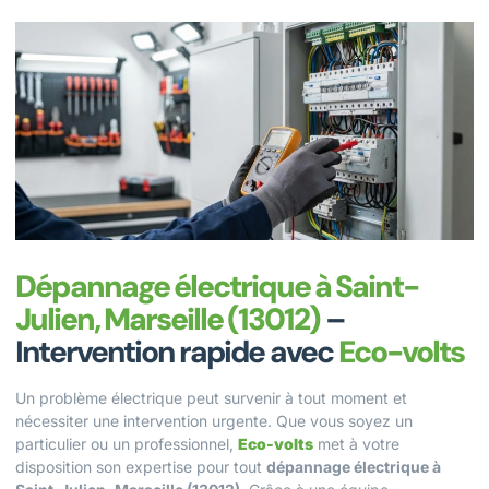
Dépannage électrique à Saint-
Julien, Marseille (13012)
–
Intervention rapide avec
Eco-volts
Un problème électrique peut survenir à tout moment et
nécessiter une intervention urgente. Que vous soyez un
particulier ou un professionnel,
Eco-volts
met à votre
disposition son expertise pour tout
dépannage électrique à