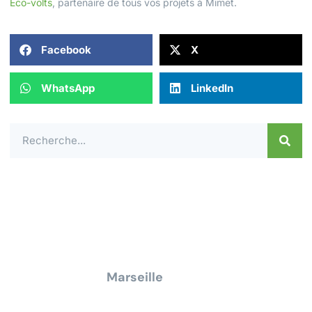
Eco-volts
, partenaire de tous vos projets à Mimet.
Facebook
X
WhatsApp
LinkedIn
Contactez-nous dès aujourd'hui pour un
devis ou une demande de
renseignement pour tous travaux
électrique à
Marseille
Nous vous répondrons dans les meilleurs délais.