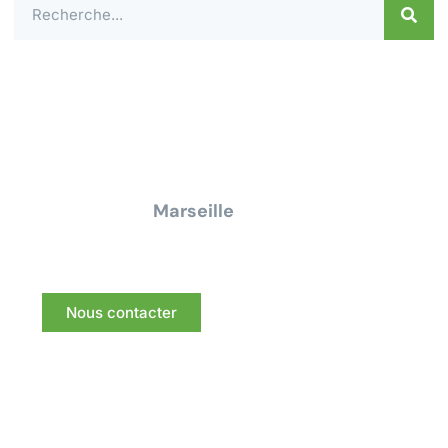
Contactez-nous dès aujourd'hui pour un
devis ou une demande de
renseignement pour tous travaux
électrique à
Marseille
Nous vous répondrons dans les meilleurs délais.
Nous contacter