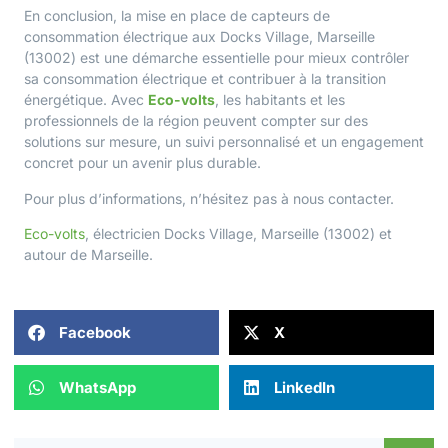
En conclusion, la mise en place de capteurs de
consommation électrique aux Docks Village, Marseille
(13002) est une démarche essentielle pour mieux contrôler
sa consommation électrique et contribuer à la transition
énergétique. Avec
Eco-volts
, les habitants et les
professionnels de la région peuvent compter sur des
solutions sur mesure, un suivi personnalisé et un engagement
concret pour un avenir plus durable.
Pour plus d’informations, n’hésitez pas à
nous contacter
.
Eco-volts
, électricien Docks Village, Marseille (13002) et
autour de
Marseille
.
Facebook
X
WhatsApp
LinkedIn