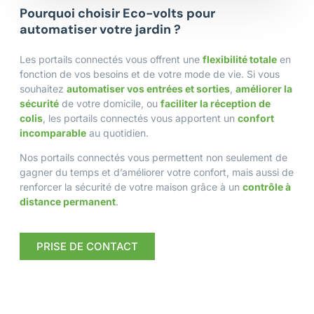
Pourquoi choisir Eco-volts pour
automatiser votre jardin ?
Automatisez l'accès !
Les portails connectés vous offrent une
flexibilité totale
en
Un portail connecté s’intègre parfaitement à votre
fonction de vos besoins et de votre mode de vie. Si vous
système domotique pour rendre votre maison encore
plus intelligente. Vous partez travailler à la même heure
souhaitez
automatiser vos entrées et sorties
,
améliorer la
chaque jour ? Programmez l’ouverture automatique du
sécurité
de votre domicile, ou
faciliter la réception de
portail le matin et sa fermeture 5 minutes après votre
colis
, les portails connectés vous apportent un
confort
départ. Vous n'avez plus à vous en soucier !
incomparable
au quotidien.
Nos portails connectés vous permettent non seulement de
gagner du temps et d’améliorer votre confort, mais aussi de
renforcer la sécurité de votre maison grâce à un
contrôle à
distance permanent
.
PRISE DE CONTACT