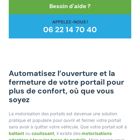
Besoin d'aide ?
APPELEZ-NOUS !
06 22 14 70 40
Automatisez l’ouverture et la
fermeture de votre portail pour
plus de confort, où que vous
soyez
La motorisation des portails est devenue une solution
pratique et populaire pour ouvrir et fermer votre portail
sans avoir à quitter votre véhicule. Que votre portail soit à
battant
ou
coulissant
, il existe des
motorisations
adaptées à tous les types de portails
. Mais saviez-vous