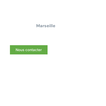
Contactez-nous dès aujourd'hui pour un
devis ou une demande de
renseignement pour tous travaux
électrique à
Marseille
Nous vous répondrons dans les meilleurs délais.
Nous contacter