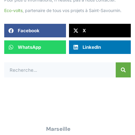
Eco-volts
, partenaire de tous vos projets à Saint-Savournin.
Facebook
X
WhatsApp
LinkedIn
Contactez-nous dès aujourd'hui pour un
devis ou une demande de
renseignement pour tous travaux
électrique à
Marseille