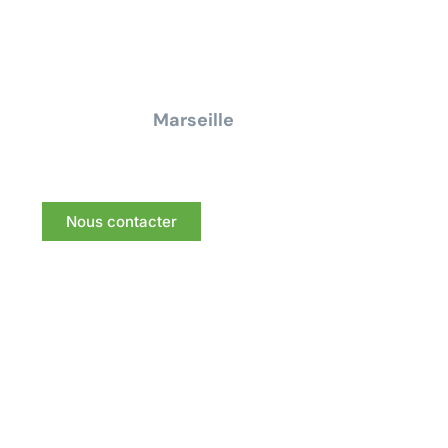
Contactez-nous dès aujourd'hui pour un
devis ou une demande de
renseignement pour tous travaux
électrique à
Marseille
Nous vous répondrons dans les meilleurs délais.
Nous contacter