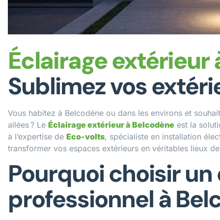
Éclairage extérieur
Sublimez vos extéri
Vous habitez à Belcodène ou dans les environs et souhaite
allées ? Le
Éclairage extérieur à Belcodène
est la solut
à l’expertise de
Eco-volts
, spécialiste en installation él
transformer vos espaces extérieurs en véritables lieux d
Pourquoi choisir un 
professionnel à Bel