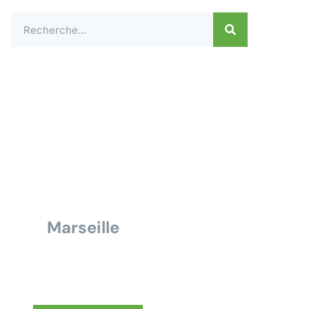
Contactez-nous dès
aujourd'hui pour un
devis ou une demande
de renseignement pour
tous travaux électrique
à
Marseille
Nous vous répondrons dans les
meilleurs délais.