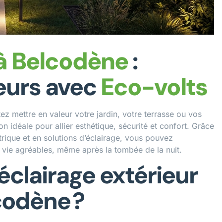
 à Belcodène
:
eurs avec
Eco-volts
z mettre en valeur votre jardin, votre terrasse ou vos
ion idéale pour allier esthétique, sécurité et confort. Grâce
ectrique et en solutions d’éclairage, vous pouvez
e vie agréables, même après la tombée de la nuit.
éclairage extérieur
codène ?