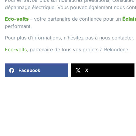
dépannage électrique
. Vous pouvez également
nous cont
Eco-volts
– votre partenaire de confiance pour un
Éclai
performant.
Pour plus d’informations, n’hésitez pas à
nous contacter
.
Eco-volts
, partenaire de tous vos projets à Belcodène.
Facebook
X