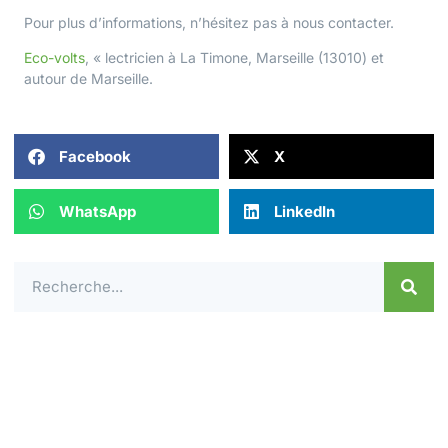
Pour plus d’informations, n’hésitez pas à
nous contacter
.
Eco-volts
, « lectricien à La Timone, Marseille (13010) et
autour de
Marseille
.
Facebook
X
WhatsApp
LinkedIn
Contactez-nous dès aujourd'hui pour un
devis ou une demande de