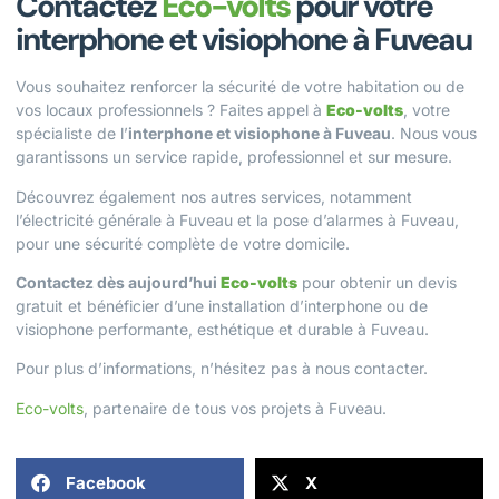
Contactez
Eco-volts
pour votre
interphone et visiophone à Fuveau
Vous souhaitez renforcer la sécurité de votre habitation ou de
vos locaux professionnels ? Faites appel à
Eco-volts
, votre
spécialiste de l’
interphone et visiophone à Fuveau
. Nous vous
garantissons un service rapide, professionnel et sur mesure.
Découvrez également nos autres services, notamment
l’
électricité générale à Fuveau
et la
pose d’alarmes à Fuveau
,
pour une sécurité complète de votre domicile.
Contactez dès aujourd’hui
Eco-volts
pour obtenir un devis
gratuit et bénéficier d’une installation d’interphone ou de
visiophone performante, esthétique et durable à Fuveau.
Pour plus d’informations, n’hésitez pas à
nous contacter
.
Eco-volts
, partenaire de tous vos projets à Fuveau.
Facebook
X