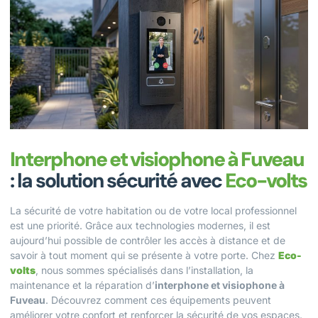
Interphone et visiophone à Fuveau
: la solution sécurité avec
Eco-volts
La sécurité de votre habitation ou de votre local professionnel
est une priorité. Grâce aux technologies modernes, il est
aujourd’hui possible de contrôler les accès à distance et de
savoir à tout moment qui se présente à votre porte. Chez
Eco-
volts
, nous sommes spécialisés dans l’installation, la
maintenance et la réparation d’
interphone et visiophone à
Fuveau
. Découvrez comment ces équipements peuvent
améliorer votre confort et renforcer la sécurité de vos espaces.