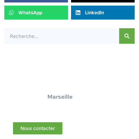
WhatsApp
LinkedIn
Contactez-nous dès aujourd'hui pour un
devis ou une demande de
renseignement pour tous travaux
électrique à
Marseille
Nous vous répondrons dans les meilleurs délais.
Nous contacter