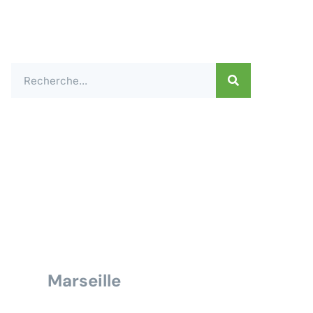
Contactez-nous dès
aujourd'hui pour un
devis ou une demande
de renseignement pour
tous travaux électrique
à
Marseille
Nous vous répondrons dans les