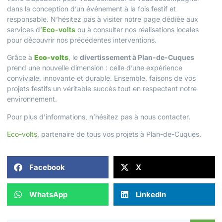
dans la conception d’un événement à la fois festif et
responsable. N’hésitez pas à visiter notre page dédiée aux
services d’
Eco-volts
ou à consulter nos
réalisations locales
pour découvrir nos précédentes interventions.
Grâce à
Eco-volts
, le
divertissement à Plan-de-Cuques
prend une nouvelle dimension : celle d’une expérience
conviviale, innovante et durable. Ensemble, faisons de vos
projets festifs un véritable succès tout en respectant notre
environnement.
Pour plus d’informations, n’hésitez pas à
nous contacter
.
Eco-volts
, partenaire de tous vos projets à Plan-de-Cuques.
Facebook
X
WhatsApp
LinkedIn