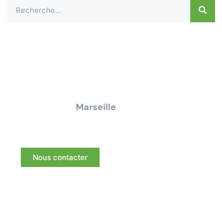
Contactez-nous dès aujourd'hui pour un
devis ou une demande de
renseignement pour tous travaux
électrique à
Marseille
Nous vous répondrons dans les meilleurs délais.
Nous contacter