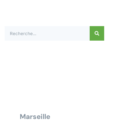
Contactez-nous dès
aujourd'hui pour un
devis ou une demande
de renseignement pour
tous travaux électrique
à
Marseille
Nous vous répondrons dans les