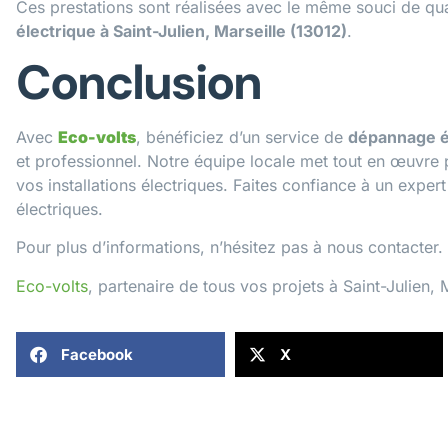
Ces prestations sont réalisées avec le même souci de qua
électrique à Saint-Julien, Marseille (13012)
.
Conclusion
Avec
Eco-volts
, bénéficiez d’un service de
dépannage él
et professionnel. Notre équipe locale met tout en œuvre po
vos installations électriques. Faites confiance à un expe
électriques.
Pour plus d’informations, n’hésitez pas à
nous contacter
.
Eco-volts
, partenaire de tous vos projets à Saint-Julien, 
Facebook
X