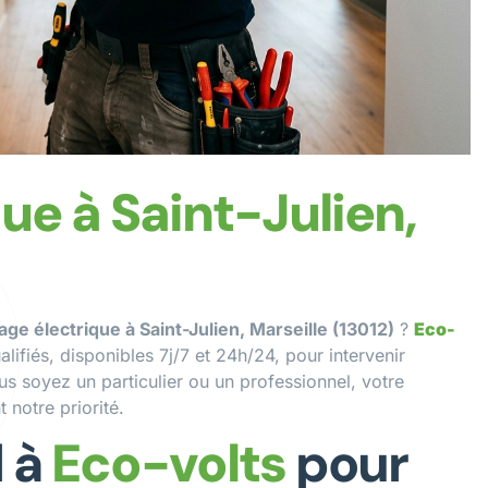
e à Saint-Julien,
ge électrique à Saint-Julien, Marseille (13012)
?
Eco-
lifiés, disponibles 7j/7 et 24h/24, pour intervenir
s soyez un particulier ou un professionnel, votre
 notre priorité.
l à
Eco-volts
pour