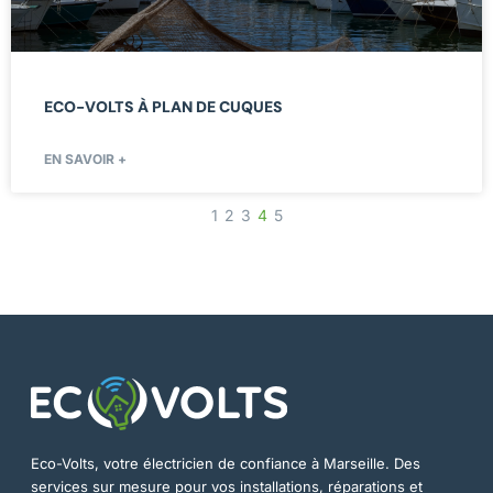
ECO-VOLTS À PLAN DE CUQUES
EN SAVOIR +
1
2
3
4
5
Eco-Volts, votre électricien de confiance à Marseille. Des
services sur mesure pour vos installations, réparations et