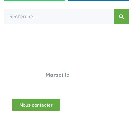
Contactez-nous dès aujourd'hui pour un
devis ou une demande de
renseignement pour tous travaux
électrique à
Marseille
Nous vous répondrons dans les meilleurs délais.
Nous contacter