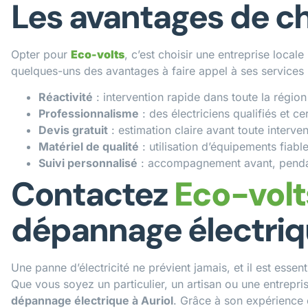
Les avantages de ch
Opter pour
Eco-volts
, c’est choisir une entreprise local
quelques-uns des avantages à faire appel à ses services 
Réactivité
: intervention rapide dans toute la région 
Professionnalisme
: des électriciens qualifiés et cer
Devis gratuit
: estimation claire avant toute interven
Matériel de qualité
: utilisation d’équipements fiab
Suivi personnalisé
: accompagnement avant, pendan
Contactez
Eco-volt
dépannage électriqu
Une panne d’électricité ne prévient jamais, et il est essen
Que vous soyez un particulier, un artisan ou une entrepri
dépannage électrique à Auriol
. Grâce à son expérience e