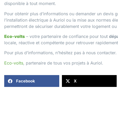
disponible à tout moment.
Pour obtenir plus d’informations ou demander un devis gr
l’installation électrique à Auriol
ou
la mise aux normes éle
permettront de sécuriser durablement votre logement ou v
Eco-volts
– votre partenaire de confiance pour tout
dépa
locale, réactive et compétente pour retrouver rapidement 
Pour plus d’informations, n’hésitez pas à
nous contacter
.
Eco-volts
, partenaire de tous vos projets à Auriol.
Facebook
X