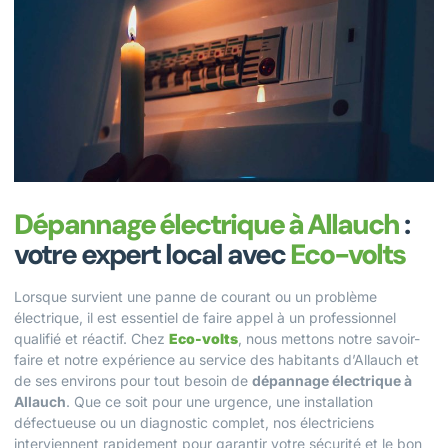
Dépannage électrique à Allauch
:
votre expert local avec
Eco-volts
Lorsque survient une panne de courant ou un problème
électrique, il est essentiel de faire appel à un professionnel
qualifié et réactif. Chez
Eco-volts
, nous mettons notre savoir-
faire et notre expérience au service des habitants d’Allauch et
de ses environs pour tout besoin de
dépannage électrique à
Allauch
. Que ce soit pour une urgence, une installation
défectueuse ou un diagnostic complet, nos électriciens
interviennent rapidement pour garantir votre sécurité et le bon