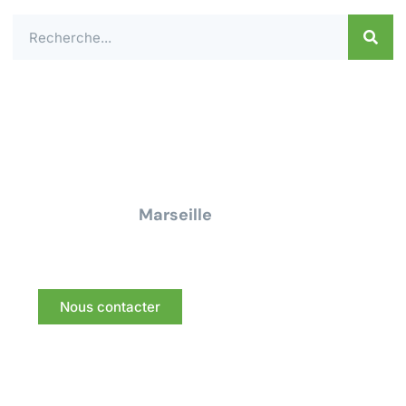
Contactez-nous dès aujourd'hui pour un
devis ou une demande de
renseignement pour tous travaux
électrique à
Marseille
Nous vous répondrons dans les meilleurs délais.
Nous contacter