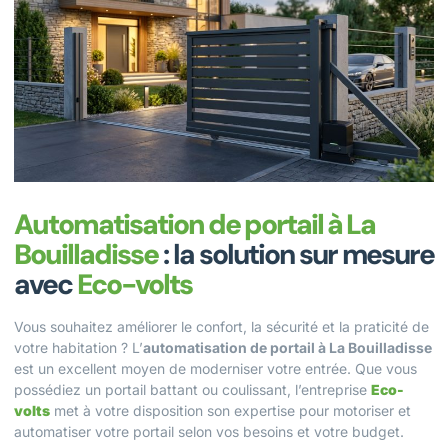
Automatisation de portail à La
Bouilladisse
: la solution sur mesure
avec
Eco-volts
Vous souhaitez améliorer le confort, la sécurité et la praticité de
votre habitation ? L’
automatisation de portail à La Bouilladisse
est un excellent moyen de moderniser votre entrée. Que vous
possédiez un portail battant ou coulissant, l’entreprise
Eco-
volts
met à votre disposition son expertise pour motoriser et
automatiser votre portail selon vos besoins et votre budget.