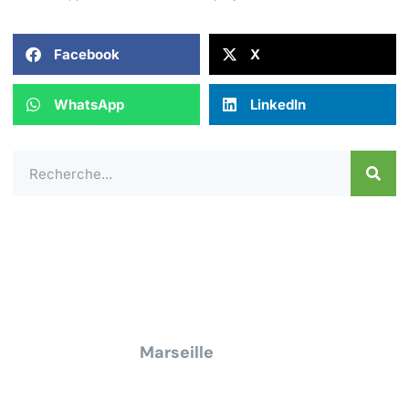
Facebook
X
WhatsApp
LinkedIn
Contactez-nous dès aujourd'hui pour un
devis ou une demande de
renseignement pour tous travaux
électrique à
Marseille
Nous vous répondrons dans les meilleurs délais.